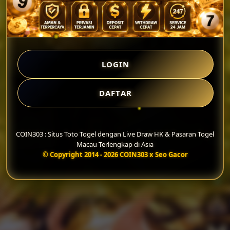
LOGIN
DAFTAR
COIN303 : Situs Toto Togel dengan Live Draw HK & Pasaran Togel
Macau Terlengkap di Asia
© Copyright 2014 - 2026 COIN303 x Seo Gacor