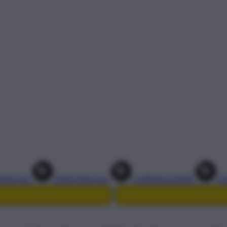
 MACAU
DATA MACAU
COIN303 LOGIN
C