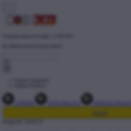
Temukan kami di Google : COIN303!
Kai Merhat Kam Keleng Ateku?
Explore Categories
Popular Products
COIN303
TOTO MACAU
PENGELUARAN
LOGIN
Design ID: 74165272