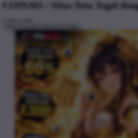
COIN303 : Situs Toto Togel de
$3
IDR 10.000
Create an account to favorite this design!