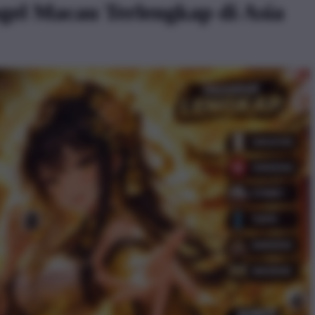
gel Macau Terlengkap di Asia