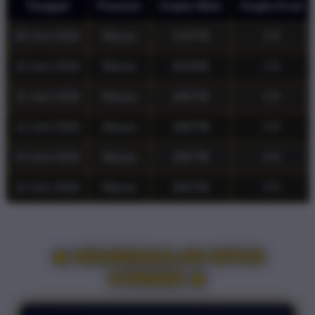
Tanggal
Pasaran
Angka Main
Angka Kuat
09 Juni 2026
Macau
1 4 7 9
2 8
10 Juni 2026
Macau
0 3 5 8
1 6
11 Juni 2026
Macau
2 6 7 8
4 9
12 Juni 2026
Macau
2 6 7 8
4 9
13 Juni 2026
Macau
2 6 7 8
4 9
14 Juni 2026
Macau
2 6 7 8
4 9
🔥 KEUNGGULAN SITUS
COIN303 🔥