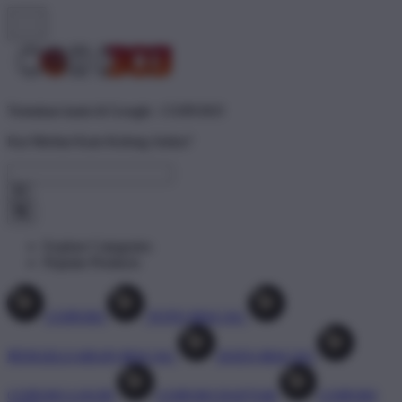
Temukan kami di Google : COIN303!
Kai Merhat Kam Keleng Ateku?
Explore Categories
Popular Products
COIN303
TOTO MACAU
PENGELUARAN MACAU
DATA MACAU
COIN303 LOGIN
COIN303 DAFTAR
COIN303