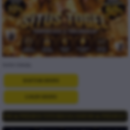
TOTO TOGEL
DAFTAR DISINI
LOGIN DISINI
TO MACAU HARI INI 🔥