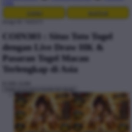
LINK
LOGIN
DAFTAR
Design ID: 74165272
COIN303 : Situs Toto Togel
dengan Live Draw HK &
Pasaran Togel Macau
Terlengkap di Asia
$3
IDR 10.000
Create an account to favorite this design!