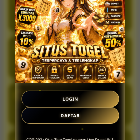
F
⭐⭐⭐⭐⭐
COIN303 jadi andalan saya buat nonton live draw HK.
Update result nya cepat banget dan real-time, nggak
pernah delay.
Arif Setiawan
A
⭐⭐⭐⭐⭐
Pasaran togel Macau di sini paling lengkap yang pernah
saya coba. Datanya tersusun rapi, gampang dibaca dan
dianalisa tiap hari.
Hendra Saputra
H
⭐⭐⭐⭐⭐
LOGIN
Tampilan mobile nya simpel tapi informatif. Buka dari HP
tetap enak dibaca walau datanya banyak, nggak bikin
DAFTAR
bingung.
Yoga Prasetya
COIN303 : Situs Toto Togel dengan Live Draw HK &