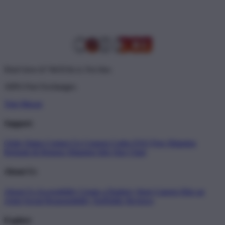
Don't love it? We'll fix it. For free.
100% Free Exchanges.
Toto Macau
Support
Order Status
Contact Us
Coupon Codes
FAQ
Free Shipping
Refunds & Returns
Shipping Info
Size Chart
About Us
About Us
Accessibility
Create a Dashery Store
Careers
Hire an
Artist
Social Responsibility
TeePublic Reviews
Explore