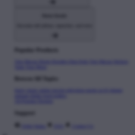
Home Goods
Decorate with pillows, tapestries, and more
Popular Products
Toto Macau
Shorts
Hoodies
Hats
Kids Toto Macau
Stickers
Tank Tops
Mugs
Browse All Topics
funny
music
anime
movies
television
sports
sci-fi
vintage
animals
drinks
food
politics
All Popular Designs
Support
Order Status
FAQ
Contact Us