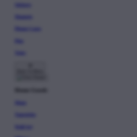
Stickers
Magnets
Phone Cases
Pins
Totes
Back To Menu
Home Goods
Mugs
Tapestries
Wall Art