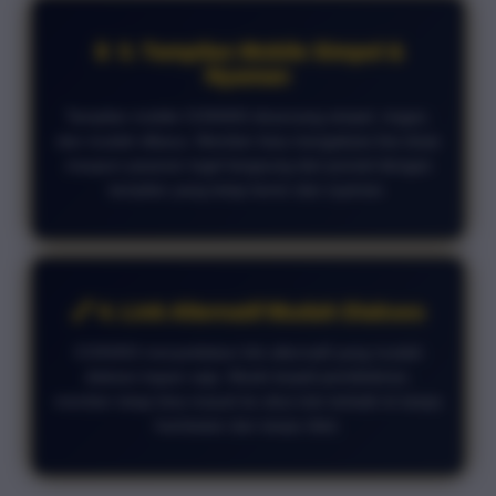
📱 3. Tampilan Mobile Simpel &
Nyaman
Tampilan mobile COIN303 dirancang simpel, ringan,
dan mudah dibaca. Member bisa mengakses live draw
maupun pasaran togel langsung dari ponsel dengan
tampilan yang tetap keren dan nyaman.
🔗 4. Link Alternatif Mudah Diakses
COIN303 menyediakan link alternatif yang mudah
diakses kapan saja. Meski terjadi pemblokiran,
member tetap bisa masuk ke situs toto terbaik ini tanpa
hambatan dan tanpa ribet.