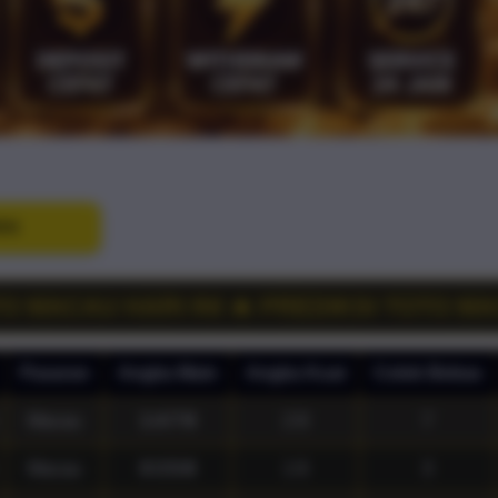
NI
Pasaran
Angka Main
Angka Kuat
Colok Bebas
Macau
1 4 7 9
2 8
7
Macau
0 3 5 8
1 6
3