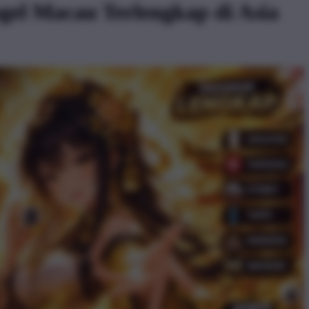
gel Macau Terlengkap di Asia