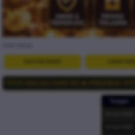
TOTO TOGEL
DAFTAR DISINI
LOGIN DISI
ARI INI 🔥
Tanggal
09 Juni 2026
10 Juni 2026