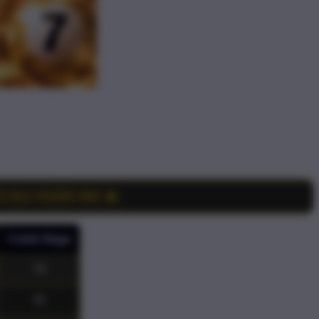
Colok Naga
79
35