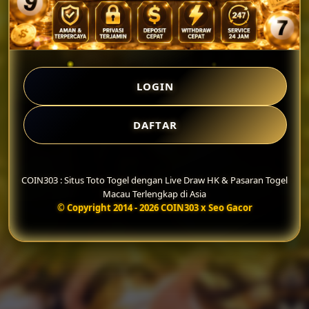
LOGIN
DAFTAR
COIN303 : Situs Toto Togel dengan Live Draw HK & Pasaran Togel
Macau Terlengkap di Asia
© Copyright 2014 - 2026 COIN303 x Seo Gacor