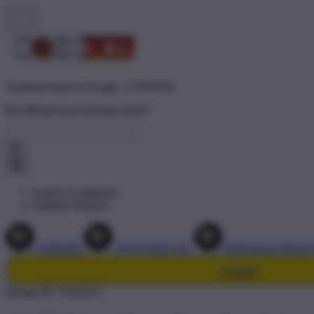
Temukan kami di Google : COIN303!
Kai Merhat Kam Keleng Ateku?
Explore Categories
Popular Products
COIN303
TOTO MACAU
PENGELUARAN
LOGIN
Design ID: 74165272