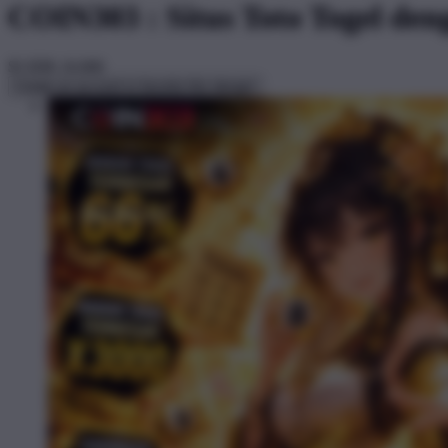
COIN303 : Situs Toto Togel de
$3
IDR 10.000
Create an account to favorite this design!