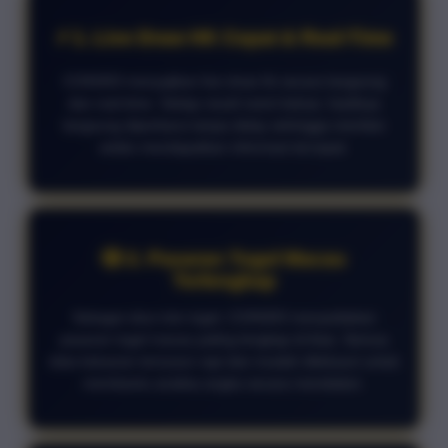
⚡ 1. Live Draw HK Cepat & Real-Time
COIN303 menyajikan live draw hk secara langsung
dan real-time. Setiap result resmi keluar, hasilnya
langsung diperbarui tanpa delay sehingga member
selalu mendapatkan informasi tercepat.
🎲 2. Pasaran Togel Macau
Terlengkap
Sebagai situs toto togel, COIN303 menyediakan
pasaran togel macau paling lengkap di Asia. Semua
data keluaran tersusun rapi dan mudah ditelusuri untuk
membantu analisa angka secara mendalam.