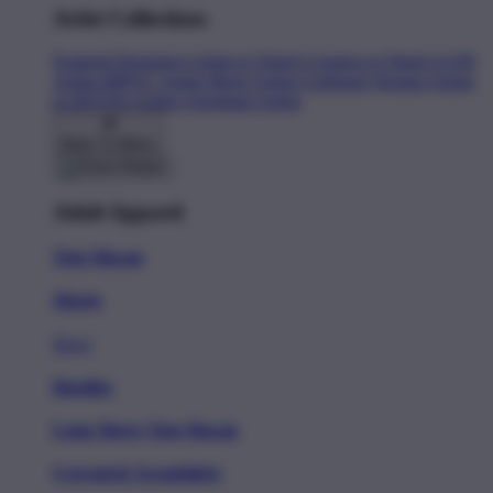
Artist Collections
Featured Designers
Artists to Watch
Creators to Watch
AAPI
Artists
BIPOC Artists
Black Artists
Celebrate Women Artists
LGBTQIA Artists
Ukrainian Artists
Back To Menu
Adult Apparel
Toto Macau
Shorts
New!
Hoodies
Long Sleeve Toto Macau
Crewneck Sweatshirts