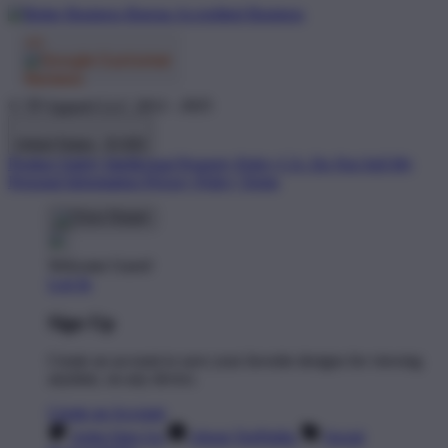
© TP Apparel LLC 2012 - 2025
United States - $ USD
Product Safety
Intellectual Property Policy
CA: Do Not Sell My
Personal Information
Privacy Policy
Terms
Welcome Guest!
Log In
Sign Up
Create an account to save your favorite designs for viewing
anytime, on any device.
Create an Account
Artist Sign Up
About TeePublic
Social