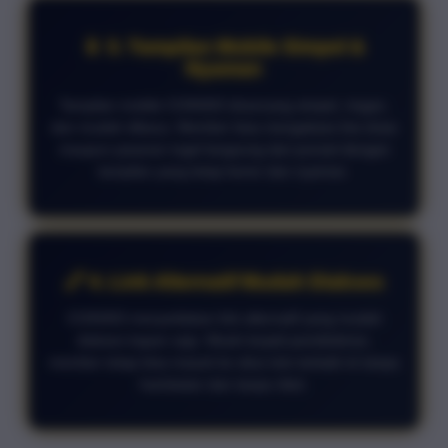
📱 3. Tampilan Mobile Simpel &
Nyaman
Tampilan mobile COIN303 dirancang simpel, ringan,
dan mudah dibaca. Member bisa mengakses live draw
maupun pasaran togel langsung dari ponsel dengan
tampilan yang tetap keren dan nyaman.
🔗 4. Link Alternatif Mudah Diakses
COIN303 menyediakan link alternatif yang mudah
diakses kapan saja. Meski terjadi pemblokiran,
member tetap bisa masuk ke situs toto terbaik ini tanpa
hambatan dan tanpa ribet.