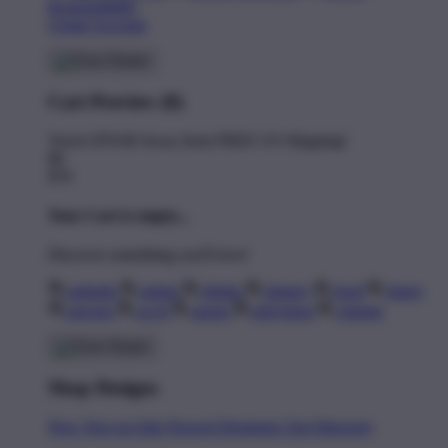
Responsibility
Create Account
Cart Preview (0)
You're
$70.00
Away from
FREE US Shipping!
$0
$70
Your Cart is empty...
Discover something you'll love!
animals
anime
drinks
fantasy
food
funny
movies
sci-fi
sports
television
vintage
Shop Designs
New Tees on Sale
Newest Designers
Tag Directory