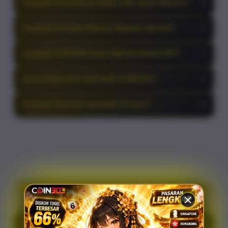
Apakah tersedia prediksi dan syair Macau?
+
diperbarui secara real-time atau harian, sehingga
waktu sehingga membantu dalam analisa.
pengguna bisa langsung mendapatkan hasil
Ya, tersedia prediksi dan syair Macau yang
terbaru tanpa harus menunggu lama.
Apakah prediksi Macau dijamin akurat?
+
disusun berdasarkan analisa data sebelumnya.
Informasi ini hanya digunakan sebagai referensi
Tidak. Prediksi dan syair hanya bersifat sebagai
tambahan dalam melihat kemungkinan angka.
Apakah COIN303 bisa diakses lewat HP?
+
referensi tambahan dan tidak dapat menjamin
hasil secara pasti. Pengguna disarankan tetap
Bisa. COIN303 memiliki tampilan mobile yang
menggunakan pertimbangan sendiri dalam
Apa fungsi link alternatif COIN303?
+
simpel dan ringan, sehingga member bisa
menganalisa data.
mengakses live draw dan pasaran togel langsung
Link alternatif digunakan untuk memastikan akses
dari ponsel dengan nyaman kapan saja.
Apakah layanan tersedia 24 jam?
+
tetap lancar jika domain utama mengalami
gangguan atau pemblokiran, sehingga pengguna
Ya, COIN303 dapat diakses 24 jam nonstop,
tetap bisa masuk ke situs toto terbaik ini tanpa
sehingga pengguna bisa mengecek result, data,
hambatan.
maupun pasaran togel kapan saja dibutuhkan.
💬 REVIEW PEMAIN TERBARU
Fajar Nugroho