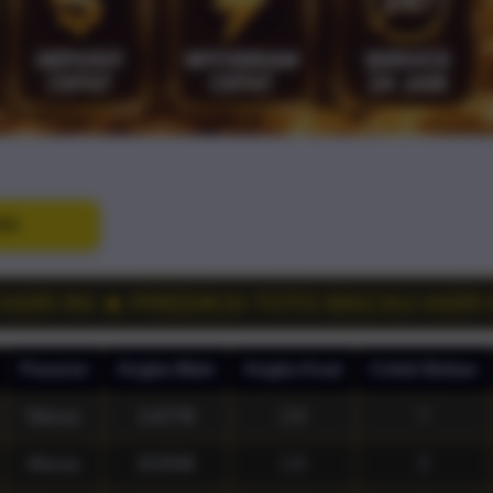
NI
Pasaran
Angka Main
Angka Kuat
Colok Bebas
Macau
1 4 7 9
2 8
7
Macau
0 3 5 8
1 6
3