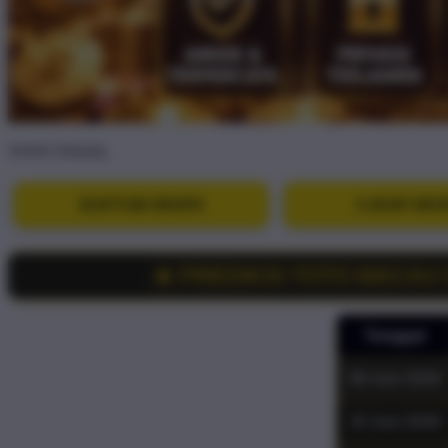
TOTO TOGEL
DAFTAR DISINI
LOGIN DISI
 🔥 PREDIKSI TOTO MACAU HARI INI 🔥
Tanggal
09 Juni 2026
10 Juni 2026