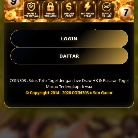
LOGIN
DAFTAR
COIN303 : Situs Toto Togel dengan Live Draw HK & Pasaran Togel
Macau Terlengkap di Asia
© Copyright 2014 - 2026 COIN303 x Seo Gacor