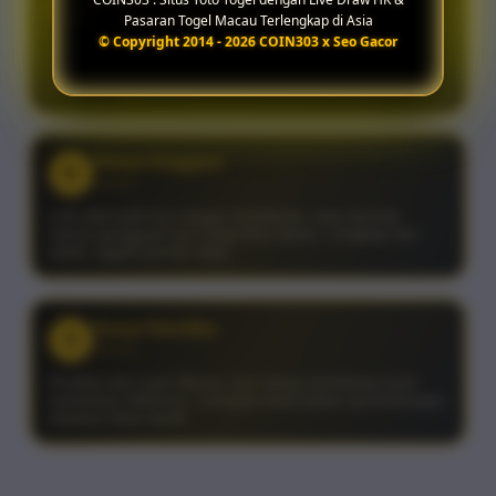
Y
⭐⭐⭐⭐⭐
Pasaran Togel Macau Terlengkap di Asia
© Copyright 2014 - 2026 COIN303 x Seo Gacor
Setiap hari selalu cek di sini karena keluaran HK dan
Macau nya selalu update tepat waktu. Situs toto terbaik
menurut saya.
Dimas Anggara
D
⭐⭐⭐⭐⭐
Link alternatif nya sangat membantu, mau domain
utama gangguan pun tetap bisa akses. Lengkap dan
stabil, nggak pernah ribet.
Surya Handika
S
⭐⭐⭐⭐⭐
Prediksi dan syair Macau nya cukup membantu buat
tambahan referensi. Lumayan buat bahan pertimbangan
sebelum lihat result.