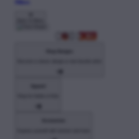
Pillows
Back To Menu
Shop Designs
Discover a classic design or new favorite artist
Apparel
Shop for Adults & Kids
Accessories
Express yourself with stickers and more