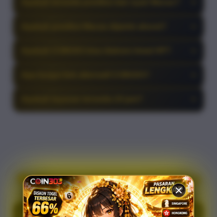
Apakah tersedia prediksi dan syair Macau?
+
diperbarui secara real-time atau harian, sehingga
waktu sehingga membantu dalam analisa.
pengguna bisa langsung mendapatkan hasil
Ya, tersedia prediksi dan syair Macau yang
terbaru tanpa harus menunggu lama.
Apakah prediksi Macau dijamin akurat?
+
disusun berdasarkan analisa data sebelumnya.
Informasi ini hanya digunakan sebagai referensi
Tidak. Prediksi dan syair hanya bersifat sebagai
tambahan dalam melihat kemungkinan angka.
Apakah COIN303 bisa diakses lewat HP?
+
referensi tambahan dan tidak dapat menjamin
hasil secara pasti. Pengguna disarankan tetap
Bisa. COIN303 memiliki tampilan mobile yang
menggunakan pertimbangan sendiri dalam
Apa fungsi link alternatif COIN303?
+
simpel dan ringan, sehingga member bisa
menganalisa data.
mengakses live draw dan pasaran togel langsung
Link alternatif digunakan untuk memastikan akses
dari ponsel dengan nyaman kapan saja.
Apakah layanan tersedia 24 jam?
+
tetap lancar jika domain utama mengalami
gangguan atau pemblokiran, sehingga pengguna
Ya, COIN303 dapat diakses 24 jam nonstop,
tetap bisa masuk ke situs toto terbaik ini tanpa
sehingga pengguna bisa mengecek result, data,
hambatan.
maupun pasaran togel kapan saja dibutuhkan.
💬 REVIEW PEMAIN TERBARU
Fajar Nugroho