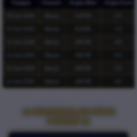
Tanggal
Pasaran
Angka Main
Angka Kuat
09 Juni 2026
Macau
1 4 7 9
2 8
10 Juni 2026
Macau
0 3 5 8
1 6
11 Juni 2026
Macau
2 6 7 8
4 9
12 Juni 2026
Macau
2 6 7 8
4 9
13 Juni 2026
Macau
2 6 7 8
4 9
14 Juni 2026
Macau
2 6 7 8
4 9
🔥 KEUNGGULAN SITUS
COIN303 🔥