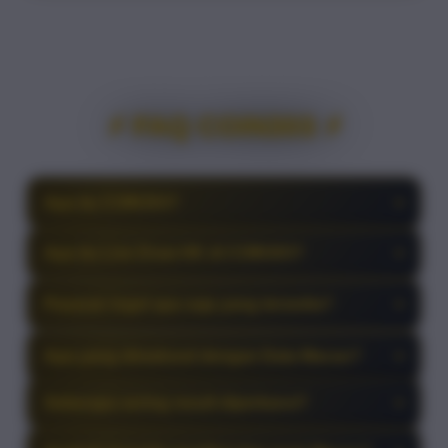
⚡ FAQ COIN303 ⚡
Apa itu COIN303?
+
COIN303 merupakan situs toto togel yang
menyediakan live draw HK dan pasaran togel
Apa itu Live Draw HK di COIN303?
+
Macau paling lengkap di Asia. Selain result resmi,
Live Draw HK adalah penayangan hasil keluaran
tersedia juga data historis, prediksi, hingga syair
Hongkong secara langsung dan real-time. Di
Pasaran togel apa saja yang tersedia?
+
yang diperbarui secara rutin setiap hari.
COIN303, result resmi langsung diperbarui begitu
COIN303 menyediakan pasaran togel Macau
keluar sehingga member selalu mendapatkan
Apa yang dimaksud dengan Data Macau?
+
paling lengkap di Asia, serta pasaran populer
informasi tercepat tanpa delay.
lainnya seperti Hongkong. Semua data keluaran
Data Macau adalah kumpulan hasil keluaran
tersusun rapi dan mudah ditelusuri untuk
Seberapa sering result diperbarui?
+
angka sebelumnya yang disusun secara
membantu analisa angka.
sistematis. Data ini digunakan sebagai referensi
Result live draw HK dan pengeluaran Macau
untuk melihat pola atau tren angka dari waktu ke