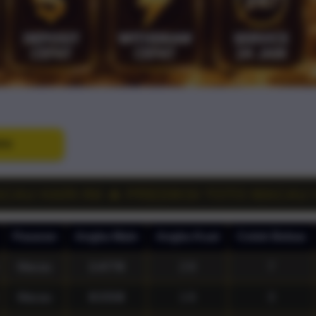
NI
Pasaran
Angka Main
Angka Kuat
Colok Bebas
Macau
1 4 7 9
2 8
7
Macau
0 3 5 8
1 6
3