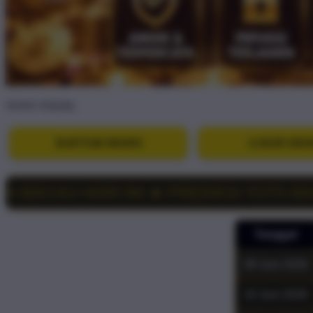
TOTO TOGEL
DAFTAR DISINI
LOGIN DISI
Tanggal
09 Juni 2026
10 Juni 2026