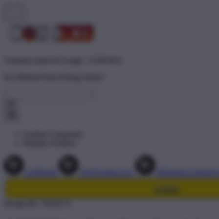
Temukan kami di Google : COIN303!
Kai Merhat Kam Keleng Ateku?
Explore Categories
Popular Products
COIN303
TOTO MACAU
PENGELUARAN
LOGIN
Design ID: 74165272