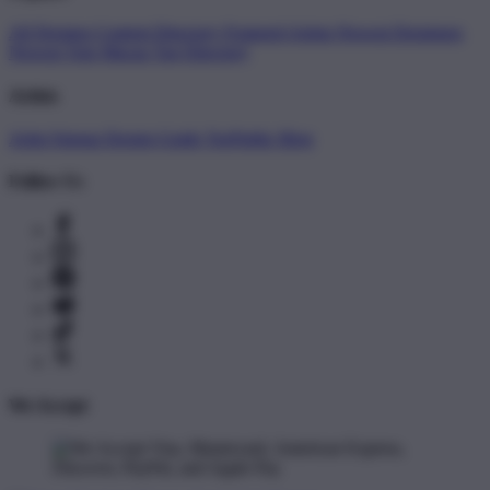
All Designs
Content Directory
Featured Artists
Newest Designers
Newest Toto Macau
Tag Directory
Artists
Artist Signup
Design Guide
TeePublic Blog
Follow Us
We Accept