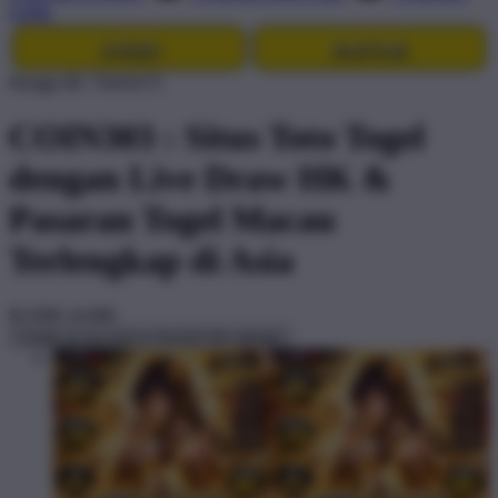
LINK
LOGIN
DAFTAR
Design ID: 74165272
COIN303 : Situs Toto Togel
dengan Live Draw HK &
Pasaran Togel Macau
Terlengkap di Asia
$3
IDR 10.000
Create an account to favorite this design!