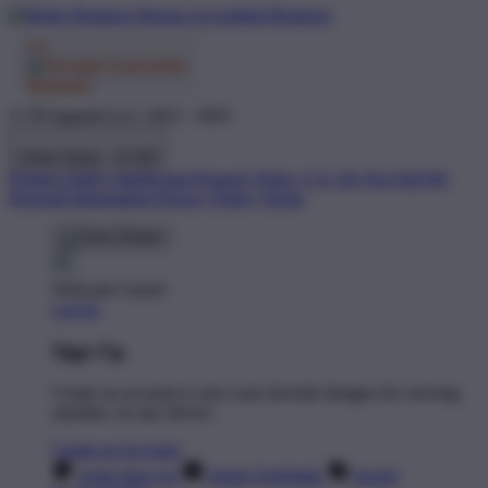
© TP Apparel LLC 2012 - 2025
United States - $ USD
Product Safety
Intellectual Property Policy
CA: Do Not Sell My
Personal Information
Privacy Policy
Terms
Welcome Guest!
Log In
Sign Up
Create an account to save your favorite designs for viewing
anytime, on any device.
Create an Account
Artist Sign Up
About TeePublic
Social