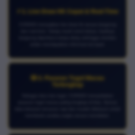
⚡ 1. Live Draw HK Cepat & Real-Time
COIN303 menyajikan live draw hk secara langsung
dan real-time. Setiap result resmi keluar, hasilnya
langsung diperbarui tanpa delay sehingga member
selalu mendapatkan informasi tercepat.
🎲 2. Pasaran Togel Macau
Terlengkap
Sebagai situs toto togel, COIN303 menyediakan
pasaran togel macau paling lengkap di Asia. Semua
data keluaran tersusun rapi dan mudah ditelusuri untuk
membantu analisa angka secara mendalam.