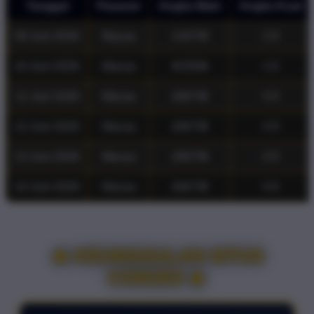
Tanggal
Pasaran
Angka Main
Angka Kuat
09 Juni 2026
Macau
1 4 7 9
2 8
10 Juni 2026
Macau
0 3 5 8
1 6
11 Juni 2026
Macau
2 6 7 8
4 9
12 Juni 2026
Macau
2 6 7 8
4 9
13 Juni 2026
Macau
2 6 7 8
4 9
14 Juni 2026
Macau
2 6 7 8
4 9
🔥 KEUNGGULAN SITUS
COIN303 🔥