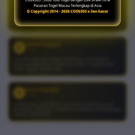
Y
⭐⭐⭐⭐⭐
Pasaran Togel Macau Terlengkap di Asia
© Copyright 2014 - 2026 COIN303 x Seo Gacor
Setiap hari selalu cek di sini karena keluaran HK dan
Macau nya selalu update tepat waktu. Situs toto terbaik
menurut saya.
Dimas Anggara
D
⭐⭐⭐⭐⭐
Link alternatif nya sangat membantu, mau domain
utama gangguan pun tetap bisa akses. Lengkap dan
stabil, nggak pernah ribet.
Surya Handika
S
⭐⭐⭐⭐⭐
Prediksi dan syair Macau nya cukup membantu buat
tambahan referensi. Lumayan buat bahan pertimbangan
sebelum lihat result.