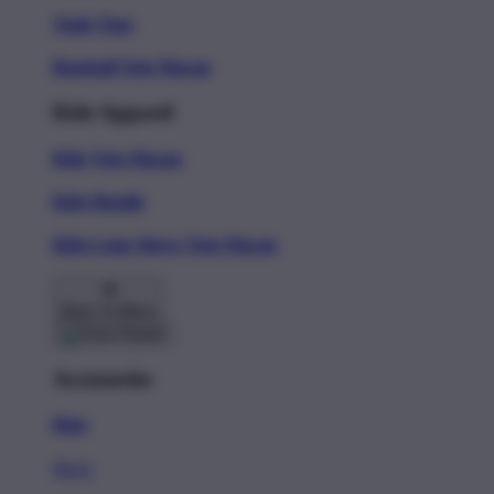
Tank Tops
Baseball Toto Macau
Kids Apparel
Kids Toto Macau
Kids Hoodie
Kids Long Sleeve Toto Macau
Back To Menu
Accessories
Hats
New!