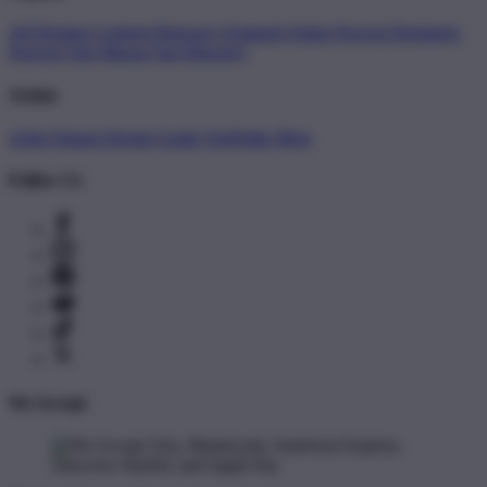
All Designs
Content Directory
Featured Artists
Newest Designers
Newest Toto Macau
Tag Directory
Artists
Artist Signup
Design Guide
TeePublic Blog
Follow Us
We Accept