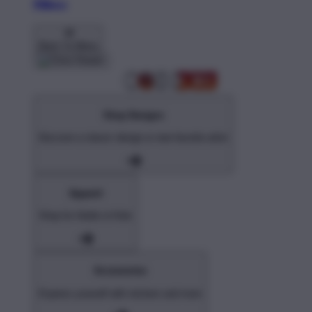
Pillows
Back To Menu
Shop Designs
Discover a classic design or new favorite artist
Apparel
Shop for Adults & Kids
Accessories
Express yourself with stickers and more