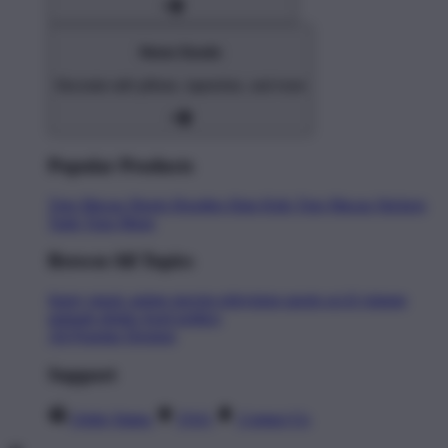
Home Goods
Decorate with pillows, tapestries, and more
Popular Products
Toto Macau
Shorts
Hoodies
Hats
Kids Toto Macau
Stickers
Tank Tops
Mugs
Browse All Topics
funny
music
anime
movies
television
sports
sci-fi
vintage
animals
drinks
food
politics
All Popular Designs
Support
Order Status
FAQ
Contact Us