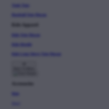
Tank Tops
Baseball Toto Macau
Kids Apparel
Kids Toto Macau
Kids Hoodie
Kids Long Sleeve Toto Macau
Back To Menu
Accessories
Hats
New!