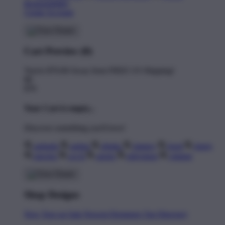
Responsibility
Create Account
Cart Preview (0)
You're
$70.00
Away from
FREE US Shipping!
$0
$70
Your Cart is empty...
Discover something you'll love!
animals
anime
drinks
fantasy
food
funny
movies
sci-fi
sports
television
vintage
Shop Designs
New Tees on Sale
Newest Designers
Tag Directory