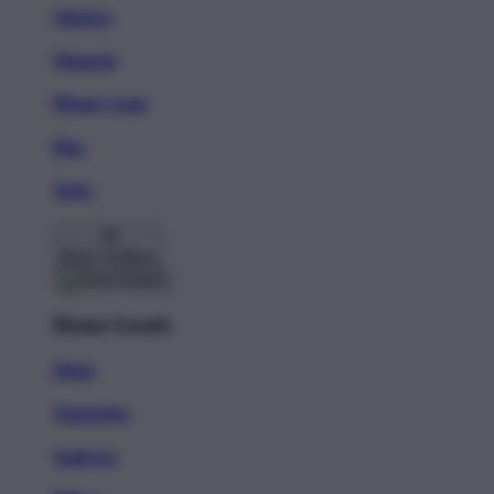
Stickers
Magnets
Phone Cases
Pins
Totes
Back To Menu
Home Goods
Mugs
Tapestries
Wall Art