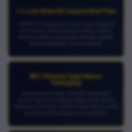
⚡ 1. Live Draw HK Cepat & Real-Time
COIN303 menyajikan live draw hk secara langsung
dan real-time. Setiap result resmi keluar, hasilnya
langsung diperbarui tanpa delay sehingga member
selalu mendapatkan informasi tercepat.
🎲 2. Pasaran Togel Macau
Terlengkap
Sebagai situs toto togel, COIN303 menyediakan
pasaran togel macau paling lengkap di Asia. Semua
data keluaran tersusun rapi dan mudah ditelusuri untuk
membantu analisa angka secara mendalam.