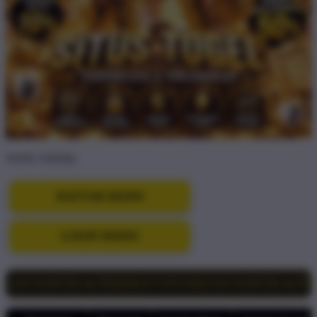
TOTO TOGEL
DAFTAR DISINI
LOGIN DISINI
 PREDIKSI TOTO MACAU HARI INI 🔥