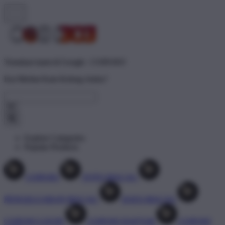
Temukan kami di Google : COIN303!
Kai Merhat Kam Keleng Ateku?
Explore Categories
Popular Products
COIN303
TOTO MACAU
PENGELUARAN MACAU
DATA MACAU
COIN303 LOGIN
COIN303 DAFTAR
COIN303