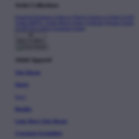
Artist Collections
Featured Designers
Artists to Watch
Creators to Watch
AAPI
Artists
BIPOC Artists
Black Artists
Celebrate Women Artists
LGBTQIA Artists
Ukrainian Artists
Back To Menu
Adult Apparel
Toto Macau
Shorts
New!
Hoodies
Long Sleeve Toto Macau
Crewneck Sweatshirts