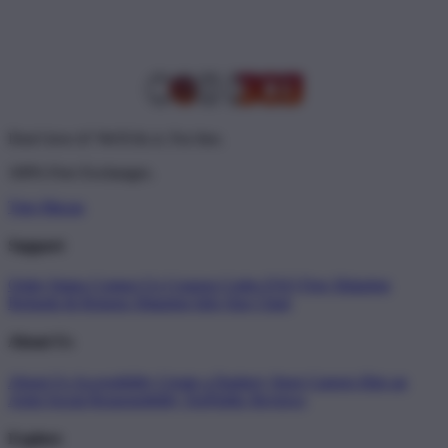
Don't love it? We'll fix it. For free.
100% Free Exchanges.
Toto Macau
Support
Order Status
Contact Us
Coupon Codes
FAQ
Free Shipping
Refunds & Returns
Shipping Info
Size Chart
About Us
About Us
Accessibility
Create a Dashery Store
Careers
Hire an
Artist
Social Responsibility
TeePublic Reviews
Explore