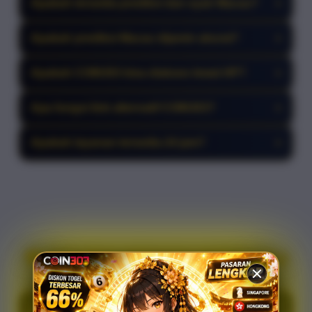
Apakah tersedia prediksi dan syair Macau?
+
diperbarui secara real-time atau harian, sehingga
waktu sehingga membantu dalam analisa.
pengguna bisa langsung mendapatkan hasil
Ya, tersedia prediksi dan syair Macau yang
terbaru tanpa harus menunggu lama.
Apakah prediksi Macau dijamin akurat?
+
disusun berdasarkan analisa data sebelumnya.
Informasi ini hanya digunakan sebagai referensi
Tidak. Prediksi dan syair hanya bersifat sebagai
tambahan dalam melihat kemungkinan angka.
Apakah COIN303 bisa diakses lewat HP?
+
referensi tambahan dan tidak dapat menjamin
hasil secara pasti. Pengguna disarankan tetap
Bisa. COIN303 memiliki tampilan mobile yang
menggunakan pertimbangan sendiri dalam
Apa fungsi link alternatif COIN303?
+
simpel dan ringan, sehingga member bisa
menganalisa data.
mengakses live draw dan pasaran togel langsung
Link alternatif digunakan untuk memastikan akses
dari ponsel dengan nyaman kapan saja.
Apakah layanan tersedia 24 jam?
+
tetap lancar jika domain utama mengalami
gangguan atau pemblokiran, sehingga pengguna
Ya, COIN303 dapat diakses 24 jam nonstop,
tetap bisa masuk ke situs toto terbaik ini tanpa
sehingga pengguna bisa mengecek result, data,
hambatan.
maupun pasaran togel kapan saja dibutuhkan.
💬 REVIEW PEMAIN TERBARU
Fajar Nugroho