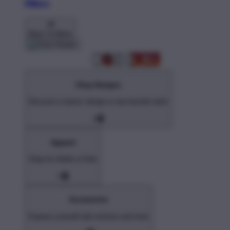
Pillows
Back To Menu
Shop Designs
Discover a classic design or new favorite artist
Apparel
Shop for Adults & Kids
Accessories
Express yourself with stickers and more