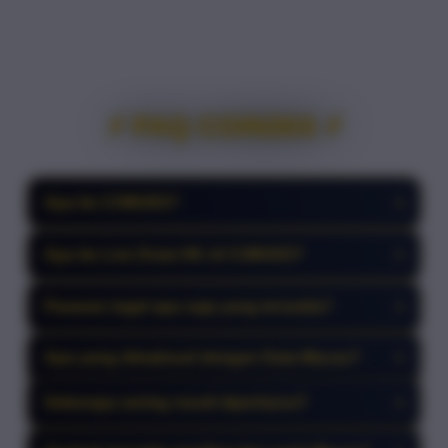
⚡ FAQ COIN303 ⚡
Apa itu COIN303?
+
COIN303 merupakan situs toto togel yang
menyediakan live draw HK dan pasaran togel
Apa itu Live Draw HK di COIN303?
+
Macau paling lengkap di Asia. Selain result resmi,
Live Draw HK adalah penayangan hasil keluaran
tersedia juga data historis, prediksi, hingga syair
Hongkong secara langsung dan real-time. Di
Pasaran togel apa saja yang tersedia?
+
yang diperbarui secara rutin setiap hari.
COIN303, result resmi langsung diperbarui begitu
COIN303 menyediakan pasaran togel Macau
keluar sehingga member selalu mendapatkan
Apa yang dimaksud dengan Data Macau?
+
paling lengkap di Asia, serta pasaran populer
informasi tercepat tanpa delay.
lainnya seperti Hongkong. Semua data keluaran
Data Macau adalah kumpulan hasil keluaran
tersusun rapi dan mudah ditelusuri untuk
Seberapa sering result diperbarui?
+
angka sebelumnya yang disusun secara
membantu analisa angka.
sistematis. Data ini digunakan sebagai referensi
Result live draw HK dan pengeluaran Macau
untuk melihat pola atau tren angka dari waktu ke