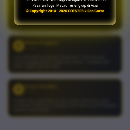
Y
⭐⭐⭐⭐⭐
Pasaran Togel Macau Terlengkap di Asia
© Copyright 2014 - 2026 COIN303 x Seo Gacor
Setiap hari selalu cek di sini karena keluaran HK dan
Macau nya selalu update tepat waktu. Situs toto terbaik
menurut saya.
Dimas Anggara
D
⭐⭐⭐⭐⭐
Link alternatif nya sangat membantu, mau domain
utama gangguan pun tetap bisa akses. Lengkap dan
stabil, nggak pernah ribet.
Surya Handika
S
⭐⭐⭐⭐⭐
Prediksi dan syair Macau nya cukup membantu buat
tambahan referensi. Lumayan buat bahan pertimbangan
sebelum lihat result.