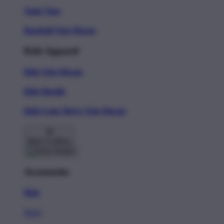
Tank Tops
Baseball Toto Macau
Kids Apparel
Kids Toto Macau
Kids Hoodie
Kids Long Sleeve Toto Macau
Back To Menu
Accessories
Hats
New!