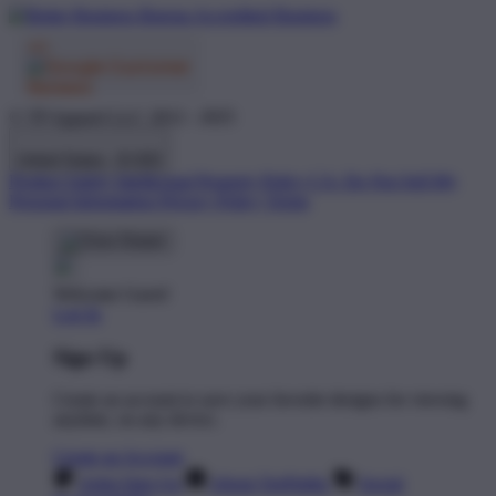
© TP Apparel LLC 2012 - 2025
United States - $ USD
Product Safety
Intellectual Property Policy
CA: Do Not Sell My
Personal Information
Privacy Policy
Terms
Welcome Guest!
Log In
Sign Up
Create an account to save your favorite designs for viewing
anytime, on any device.
Create an Account
Artist Sign Up
About TeePublic
Social