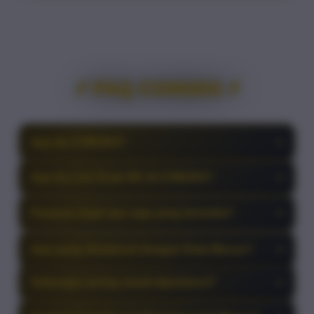
⚡ FAQ COIN303 ⚡
Apa itu COIN303?
+
COIN303 merupakan situs toto togel yang
menyediakan live draw HK dan pasaran togel
Apa itu Live Draw HK di COIN303?
+
Macau paling lengkap di Asia. Selain result resmi,
Live Draw HK adalah penayangan hasil keluaran
tersedia juga data historis, prediksi, hingga syair
Hongkong secara langsung dan real-time. Di
Pasaran togel apa saja yang tersedia?
+
yang diperbarui secara rutin setiap hari.
COIN303, result resmi langsung diperbarui begitu
COIN303 menyediakan pasaran togel Macau
keluar sehingga member selalu mendapatkan
paling lengkap di Asia, serta pasaran populer
Apa yang dimaksud dengan Data Macau?
+
informasi tercepat tanpa delay.
lainnya seperti Hongkong. Semua data keluaran
Data Macau adalah kumpulan hasil keluaran
tersusun rapi dan mudah ditelusuri untuk
Seberapa sering result diperbarui?
+
angka sebelumnya yang disusun secara
membantu analisa angka.
sistematis. Data ini digunakan sebagai referensi
Result live draw HK dan pengeluaran Macau
untuk melihat pola atau tren angka dari waktu ke