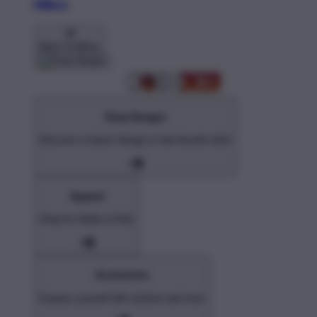
Pillows
Back To Menu
Shop Designs
Discover a classic design or new favorite artist
Apparel
Shop for Adults & Kids
Accessories
Express yourself with stickers and more