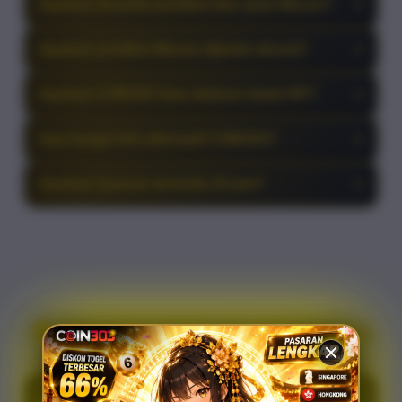
Apakah tersedia prediksi dan syair Macau?
+
diperbarui secara real-time atau harian, sehingga
waktu sehingga membantu dalam analisa.
pengguna bisa langsung mendapatkan hasil
Ya, tersedia prediksi dan syair Macau yang
terbaru tanpa harus menunggu lama.
Apakah prediksi Macau dijamin akurat?
+
disusun berdasarkan analisa data sebelumnya.
Informasi ini hanya digunakan sebagai referensi
Tidak. Prediksi dan syair hanya bersifat sebagai
tambahan dalam melihat kemungkinan angka.
Apakah COIN303 bisa diakses lewat HP?
+
referensi tambahan dan tidak dapat menjamin
hasil secara pasti. Pengguna disarankan tetap
Bisa. COIN303 memiliki tampilan mobile yang
menggunakan pertimbangan sendiri dalam
Apa fungsi link alternatif COIN303?
+
simpel dan ringan, sehingga member bisa
menganalisa data.
mengakses live draw dan pasaran togel langsung
Link alternatif digunakan untuk memastikan akses
dari ponsel dengan nyaman kapan saja.
Apakah layanan tersedia 24 jam?
+
tetap lancar jika domain utama mengalami
gangguan atau pemblokiran, sehingga pengguna
Ya, COIN303 dapat diakses 24 jam nonstop,
tetap bisa masuk ke situs toto terbaik ini tanpa
sehingga pengguna bisa mengecek result, data,
hambatan.
maupun pasaran togel kapan saja dibutuhkan.
💬 REVIEW PEMAIN TERBARU
Fajar Nugroho