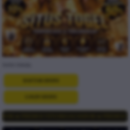
TOTO TOGEL
DAFTAR DISINI
LOGIN DISINI
TO MACAU HARI INI 🔥