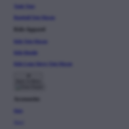
Tank Tops
Baseball Toto Macau
Kids Apparel
Kids Toto Macau
Kids Hoodie
Kids Long Sleeve Toto Macau
Back To Menu
Accessories
Hats
New!