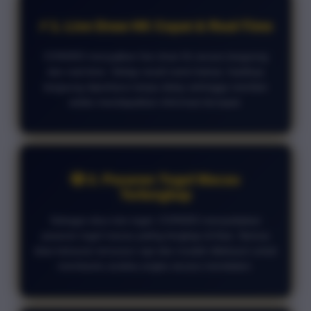
⚡ 1. Live Draw HK Cepat & Real-Time
COIN303 menyajikan live draw hk secara langsung
dan real-time. Setiap result resmi keluar, hasilnya
langsung diperbarui tanpa delay sehingga member
selalu mendapatkan informasi tercepat.
🎲 2. Pasaran Togel Macau
Terlengkap
Sebagai situs toto togel, COIN303 menyediakan
pasaran togel macau paling lengkap di Asia. Semua
data keluaran tersusun rapi dan mudah ditelusuri untuk
membantu analisa angka secara mendalam.