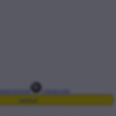
OIN303 DAFTAR
COIN303 LINK
DAFTAR