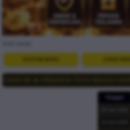
TOTO TOGEL
DAFTAR DISINI
LOGIN DISI
Tanggal
09 Juni 2026
10 Juni 2026