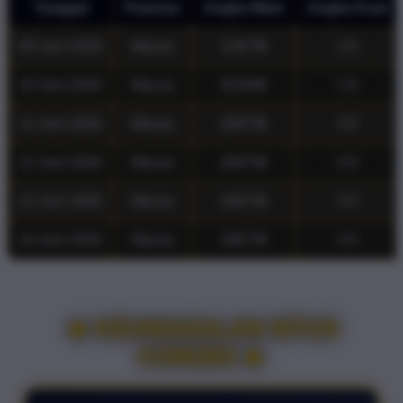
Tanggal
Pasaran
Angka Main
Angka Kuat
09 Juni 2026
Macau
1 4 7 9
2 8
10 Juni 2026
Macau
0 3 5 8
1 6
11 Juni 2026
Macau
2 6 7 8
4 9
12 Juni 2026
Macau
2 6 7 8
4 9
13 Juni 2026
Macau
2 6 7 8
4 9
14 Juni 2026
Macau
2 6 7 8
4 9
🔥 KEUNGGULAN SITUS
COIN303 🔥