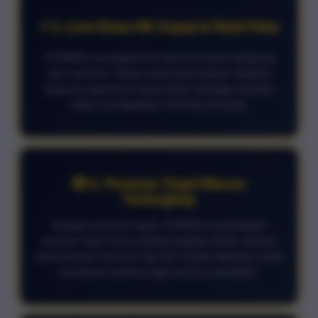
⚡ 1. Live Draw HK Cepat & Real-Time
COIN303 menyajikan live draw hk secara langsung
dan real-time. Setiap result resmi keluar, hasilnya
langsung diperbarui tanpa delay sehingga member
selalu mendapatkan informasi tercepat.
🎲 2. Pasaran Togel Macau
Terlengkap
Sebagai situs toto togel, COIN303 menyediakan
pasaran togel macau paling lengkap di Asia. Semua
data keluaran tersusun rapi dan mudah ditelusuri untuk
membantu analisa angka secara mendalam.