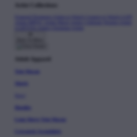
Artist Collections
Featured Designers
Artists to Watch
Creators to Watch
AAPI
Artists
BIPOC Artists
Black Artists
Celebrate Women Artists
LGBTQIA Artists
Ukrainian Artists
Back To Menu
Adult Apparel
Toto Macau
Shorts
New!
Hoodies
Long Sleeve Toto Macau
Crewneck Sweatshirts