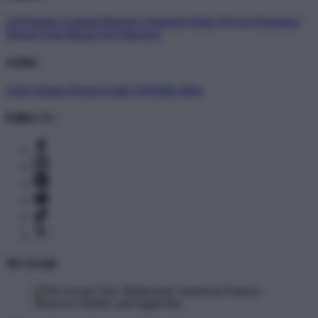
All Designs
Content Directory
Featured Artists
Newest Designers
Newest Toto Macau
Tag Directory
Artists
Artist Signup
Design Guide
TeePublic Blog
Follow Us
We Accept