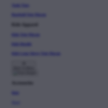
Tank Tops
Baseball Toto Macau
Kids Apparel
Kids Toto Macau
Kids Hoodie
Kids Long Sleeve Toto Macau
Back To Menu
Accessories
Hats
New!