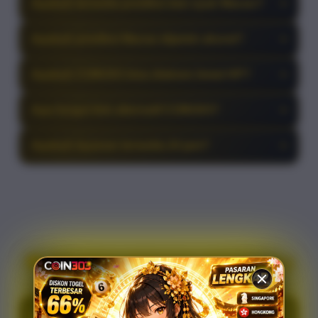
Apakah tersedia prediksi dan syair Macau?
+
diperbarui secara real-time atau harian, sehingga
waktu sehingga membantu dalam analisa.
pengguna bisa langsung mendapatkan hasil
Ya, tersedia prediksi dan syair Macau yang
terbaru tanpa harus menunggu lama.
Apakah prediksi Macau dijamin akurat?
+
disusun berdasarkan analisa data sebelumnya.
Informasi ini hanya digunakan sebagai referensi
Tidak. Prediksi dan syair hanya bersifat sebagai
tambahan dalam melihat kemungkinan angka.
Apakah COIN303 bisa diakses lewat HP?
+
referensi tambahan dan tidak dapat menjamin
hasil secara pasti. Pengguna disarankan tetap
Bisa. COIN303 memiliki tampilan mobile yang
menggunakan pertimbangan sendiri dalam
Apa fungsi link alternatif COIN303?
+
simpel dan ringan, sehingga member bisa
menganalisa data.
mengakses live draw dan pasaran togel langsung
Link alternatif digunakan untuk memastikan akses
dari ponsel dengan nyaman kapan saja.
Apakah layanan tersedia 24 jam?
+
tetap lancar jika domain utama mengalami
gangguan atau pemblokiran, sehingga pengguna
Ya, COIN303 dapat diakses 24 jam nonstop,
tetap bisa masuk ke situs toto terbaik ini tanpa
sehingga pengguna bisa mengecek result, data,
hambatan.
maupun pasaran togel kapan saja dibutuhkan.
💬 REVIEW PEMAIN TERBARU
Fajar Nugroho