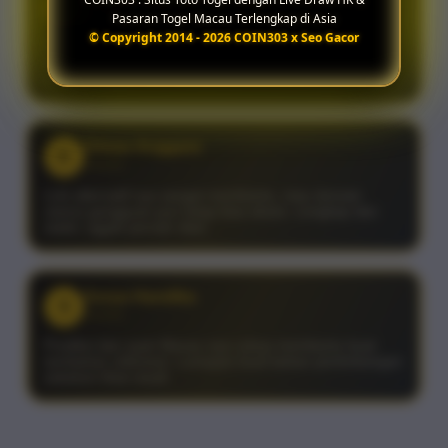
Y
⭐⭐⭐⭐⭐
Pasaran Togel Macau Terlengkap di Asia
© Copyright 2014 - 2026 COIN303 x Seo Gacor
Setiap hari selalu cek di sini karena keluaran HK dan
Macau nya selalu update tepat waktu. Situs toto terbaik
menurut saya.
Dimas Anggara
D
⭐⭐⭐⭐⭐
Link alternatif nya sangat membantu, mau domain
utama gangguan pun tetap bisa akses. Lengkap dan
stabil, nggak pernah ribet.
Surya Handika
S
⭐⭐⭐⭐⭐
Prediksi dan syair Macau nya cukup membantu buat
tambahan referensi. Lumayan buat bahan pertimbangan
sebelum lihat result.