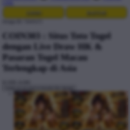
LINK
LOGIN
DAFTAR
Design ID: 74165272
COIN303 : Situs Toto Togel
dengan Live Draw HK &
Pasaran Togel Macau
Terlengkap di Asia
$3
IDR 10.000
Create an account to favorite this design!