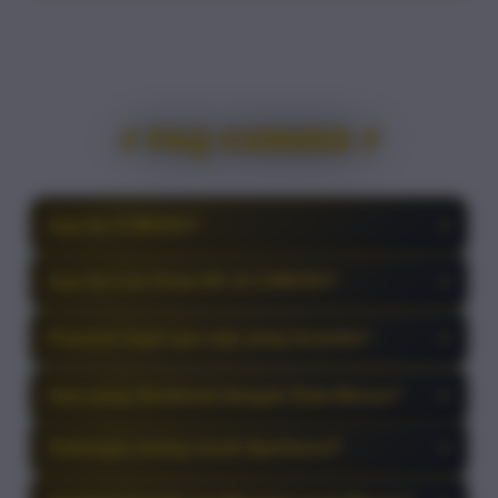
⚡ FAQ COIN303 ⚡
Apa itu COIN303?
+
COIN303 merupakan situs toto togel yang
menyediakan live draw HK dan pasaran togel
Apa itu Live Draw HK di COIN303?
+
Macau paling lengkap di Asia. Selain result resmi,
Live Draw HK adalah penayangan hasil keluaran
tersedia juga data historis, prediksi, hingga syair
Hongkong secara langsung dan real-time. Di
Pasaran togel apa saja yang tersedia?
+
yang diperbarui secara rutin setiap hari.
COIN303, result resmi langsung diperbarui begitu
COIN303 menyediakan pasaran togel Macau
keluar sehingga member selalu mendapatkan
paling lengkap di Asia, serta pasaran populer
Apa yang dimaksud dengan Data Macau?
+
informasi tercepat tanpa delay.
lainnya seperti Hongkong. Semua data keluaran
Data Macau adalah kumpulan hasil keluaran
tersusun rapi dan mudah ditelusuri untuk
Seberapa sering result diperbarui?
+
angka sebelumnya yang disusun secara
membantu analisa angka.
sistematis. Data ini digunakan sebagai referensi
Result live draw HK dan pengeluaran Macau
untuk melihat pola atau tren angka dari waktu ke