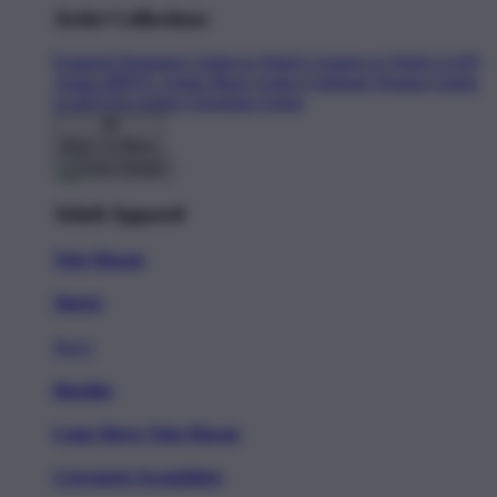
Artist Collections
Featured Designers
Artists to Watch
Creators to Watch
AAPI
Artists
BIPOC Artists
Black Artists
Celebrate Women Artists
LGBTQIA Artists
Ukrainian Artists
Back To Menu
Adult Apparel
Toto Macau
Shorts
New!
Hoodies
Long Sleeve Toto Macau
Crewneck Sweatshirts