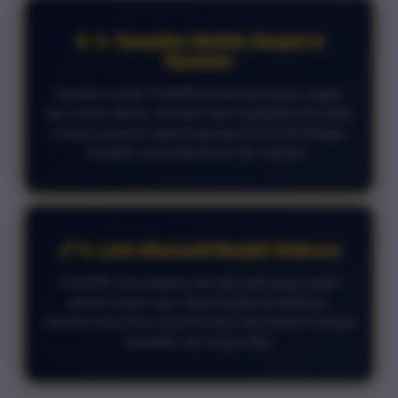
📱 3. Tampilan Mobile Simpel &
Nyaman
Tampilan mobile COIN303 dirancang simpel, ringan,
dan mudah dibaca. Member bisa mengakses live draw
maupun pasaran togel langsung dari ponsel dengan
tampilan yang tetap keren dan nyaman.
🔗 4. Link Alternatif Mudah Diakses
COIN303 menyediakan link alternatif yang mudah
diakses kapan saja. Meski terjadi pemblokiran,
member tetap bisa masuk ke situs toto terbaik ini tanpa
hambatan dan tanpa ribet.