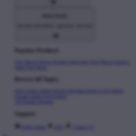
Home Goods
Decorate with pillows, tapestries, and more
Popular Products
Toto Macau
Shorts
Hoodies
Hats
Kids Toto Macau
Stickers
Tank Tops
Mugs
Browse All Topics
funny
music
anime
movies
television
sports
sci-fi
vintage
animals
drinks
food
politics
All Popular Designs
Support
Order Status
FAQ
Contact Us