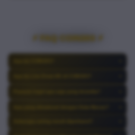
⚡ FAQ COIN303 ⚡
Apa itu COIN303?
+
COIN303 merupakan situs toto togel yang
menyediakan live draw HK dan pasaran togel
Apa itu Live Draw HK di COIN303?
+
Macau paling lengkap di Asia. Selain result resmi,
Live Draw HK adalah penayangan hasil keluaran
tersedia juga data historis, prediksi, hingga syair
Hongkong secara langsung dan real-time. Di
Pasaran togel apa saja yang tersedia?
+
yang diperbarui secara rutin setiap hari.
COIN303, result resmi langsung diperbarui begitu
COIN303 menyediakan pasaran togel Macau
keluar sehingga member selalu mendapatkan
paling lengkap di Asia, serta pasaran populer
Apa yang dimaksud dengan Data Macau?
+
informasi tercepat tanpa delay.
lainnya seperti Hongkong. Semua data keluaran
Data Macau adalah kumpulan hasil keluaran
tersusun rapi dan mudah ditelusuri untuk
Seberapa sering result diperbarui?
+
angka sebelumnya yang disusun secara
membantu analisa angka.
sistematis. Data ini digunakan sebagai referensi
Result live draw HK dan pengeluaran Macau
untuk melihat pola atau tren angka dari waktu ke