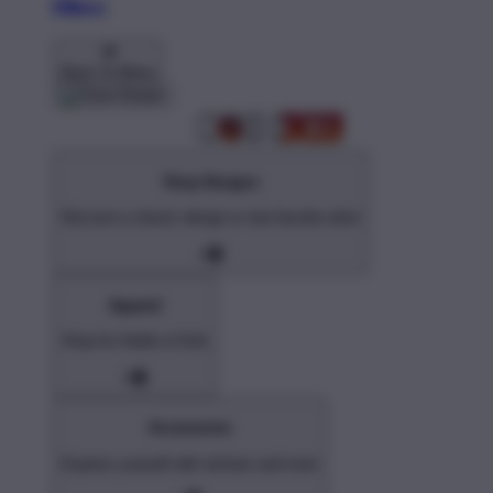
Pillows
Back To Menu
Shop Designs
Discover a classic design or new favorite artist
Apparel
Shop for Adults & Kids
Accessories
Express yourself with stickers and more