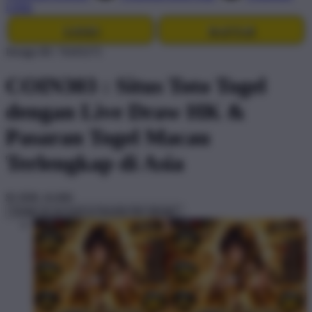
LINK
LOGIN
DAFTAR
Design ID: 74165272
COIN303 : Situs Toto Togel
dengan Live Draw HK &
Pasaran Togel Macau
Terlengkap di Asia
$3
IDR 10.000
Create an account to favorite this design!