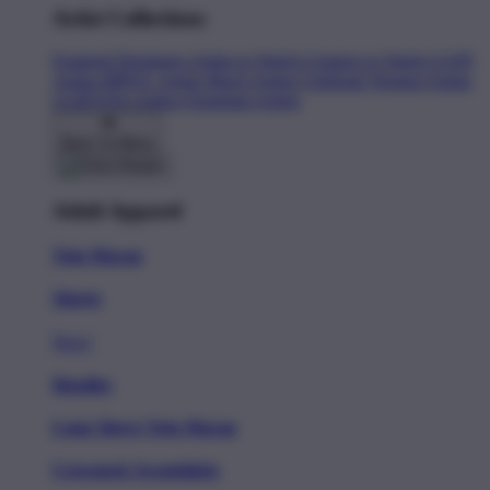
Artist Collections
Featured Designers
Artists to Watch
Creators to Watch
AAPI
Artists
BIPOC Artists
Black Artists
Celebrate Women Artists
LGBTQIA Artists
Ukrainian Artists
Back To Menu
Adult Apparel
Toto Macau
Shorts
New!
Hoodies
Long Sleeve Toto Macau
Crewneck Sweatshirts