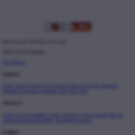
Don't love it? We'll fix it. For free.
100% Free Exchanges.
Toto Macau
Support
Order Status
Contact Us
Coupon Codes
FAQ
Free Shipping
Refunds & Returns
Shipping Info
Size Chart
About Us
About Us
Accessibility
Create a Dashery Store
Careers
Hire an
Artist
Social Responsibility
TeePublic Reviews
Explore