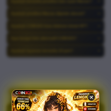
Apakah tersedia prediksi dan syair Macau?
+
diperbarui secara real-time atau harian, sehingga
waktu sehingga membantu dalam analisa.
pengguna bisa langsung mendapatkan hasil
Ya, tersedia prediksi dan syair Macau yang
terbaru tanpa harus menunggu lama.
Apakah prediksi Macau dijamin akurat?
+
disusun berdasarkan analisa data sebelumnya.
Informasi ini hanya digunakan sebagai referensi
Tidak. Prediksi dan syair hanya bersifat sebagai
tambahan dalam melihat kemungkinan angka.
Apakah COIN303 bisa diakses lewat HP?
+
referensi tambahan dan tidak dapat menjamin
hasil secara pasti. Pengguna disarankan tetap
Bisa. COIN303 memiliki tampilan mobile yang
menggunakan pertimbangan sendiri dalam
Apa fungsi link alternatif COIN303?
+
simpel dan ringan, sehingga member bisa
menganalisa data.
mengakses live draw dan pasaran togel langsung
Link alternatif digunakan untuk memastikan akses
dari ponsel dengan nyaman kapan saja.
Apakah layanan tersedia 24 jam?
+
tetap lancar jika domain utama mengalami
gangguan atau pemblokiran, sehingga pengguna
Ya, COIN303 dapat diakses 24 jam nonstop,
tetap bisa masuk ke situs toto terbaik ini tanpa
sehingga pengguna bisa mengecek result, data,
hambatan.
maupun pasaran togel kapan saja dibutuhkan.
💬 REVIEW PEMAIN TERBARU
Fajar Nugroho