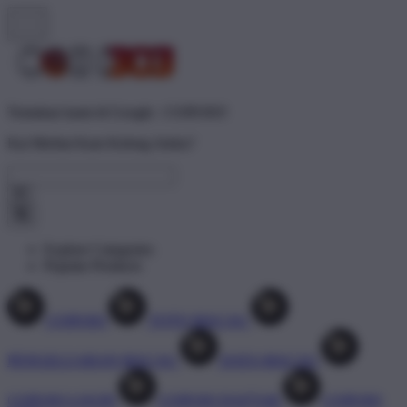
Temukan kami di Google : COIN303!
Kai Merhat Kam Keleng Ateku?
Explore Categories
Popular Products
COIN303
TOTO MACAU
PENGELUARAN MACAU
DATA MACAU
COIN303 LOGIN
COIN303 DAFTAR
COIN303