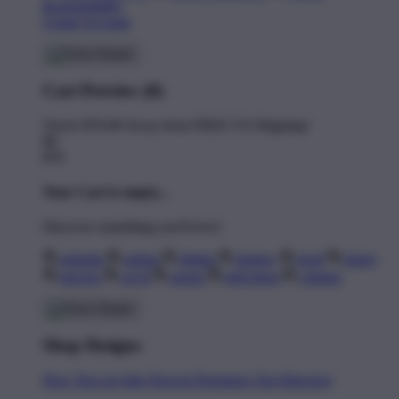
Responsibility
Create Account
Cart Preview (0)
You're
$70.00
Away from
FREE US Shipping!
$0
$70
Your Cart is empty...
Discover something you'll love!
animals
anime
drinks
fantasy
food
funny
movies
sci-fi
sports
television
vintage
Shop Designs
New Tees on Sale
Newest Designers
Tag Directory