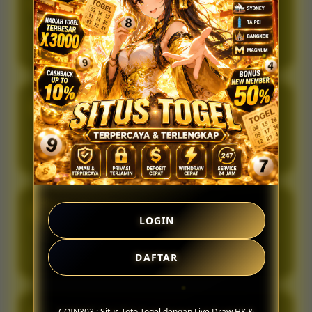
F
⭐⭐⭐⭐⭐
COIN303 jadi andalan saya buat nonton live draw HK.
Update result nya cepat banget dan real-time, nggak
pernah delay.
Arif Setiawan
A
⭐⭐⭐⭐⭐
Pasaran togel Macau di sini paling lengkap yang pernah
saya coba. Datanya tersusun rapi, gampang dibaca dan
dianalisa tiap hari.
Hendra Saputra
H
⭐⭐⭐⭐⭐
LOGIN
Tampilan mobile nya simpel tapi informatif. Buka dari HP
tetap enak dibaca walau datanya banyak, nggak bikin
DAFTAR
bingung.
Yoga Prasetya
COIN303 : Situs Toto Togel dengan Live Draw HK &