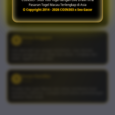
Y
⭐⭐⭐⭐⭐
Pasaran Togel Macau Terlengkap di Asia
© Copyright 2014 - 2026 COIN303 x Seo Gacor
Setiap hari selalu cek di sini karena keluaran HK dan
Macau nya selalu update tepat waktu. Situs toto terbaik
menurut saya.
Dimas Anggara
D
⭐⭐⭐⭐⭐
Link alternatif nya sangat membantu, mau domain
utama gangguan pun tetap bisa akses. Lengkap dan
stabil, nggak pernah ribet.
Surya Handika
S
⭐⭐⭐⭐⭐
Prediksi dan syair Macau nya cukup membantu buat
tambahan referensi. Lumayan buat bahan pertimbangan
sebelum lihat result.