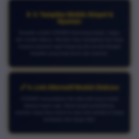
📱 3. Tampilan Mobile Simpel &
Nyaman
Tampilan mobile COIN303 dirancang simpel, ringan,
dan mudah dibaca. Member bisa mengakses live draw
maupun pasaran togel langsung dari ponsel dengan
tampilan yang tetap keren dan nyaman.
🔗 4. Link Alternatif Mudah Diakses
COIN303 menyediakan link alternatif yang mudah
diakses kapan saja. Meski terjadi pemblokiran,
member tetap bisa masuk ke situs toto terbaik ini tanpa
hambatan dan tanpa ribet.