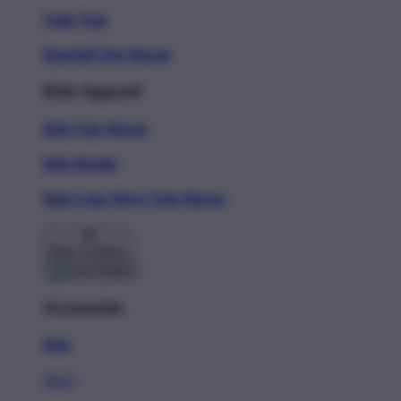
Tank Tops
Baseball Toto Macau
Kids Apparel
Kids Toto Macau
Kids Hoodie
Kids Long Sleeve Toto Macau
Back To Menu
Accessories
Hats
New!