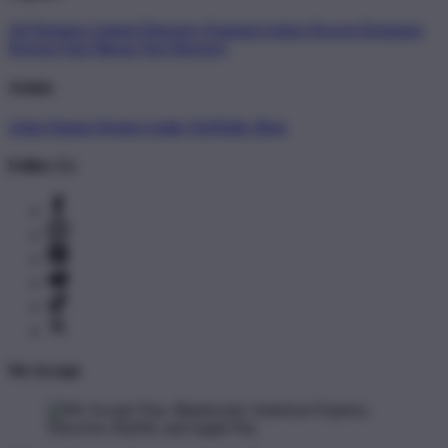
All Designs
Content Directory
Featured Artists
Newest Designers
Newest Toto Macau
Tag Directory
Artists
Artist Signup
Design Guide
TeePublic Blog
Follow Us
We Accept