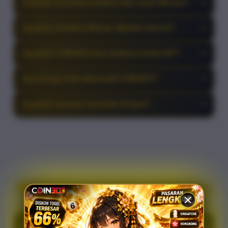
Apakah tersedia prediksi dan syair Macau?
+
diperbarui secara real-time atau harian, sehingga
waktu sehingga membantu dalam analisa.
pengguna bisa langsung mendapatkan hasil
Ya, tersedia prediksi dan syair Macau yang
terbaru tanpa harus menunggu lama.
Apakah prediksi Macau dijamin akurat?
+
disusun berdasarkan analisa data sebelumnya.
Informasi ini hanya digunakan sebagai referensi
Tidak. Prediksi dan syair hanya bersifat sebagai
tambahan dalam melihat kemungkinan angka.
Apakah COIN303 bisa diakses lewat HP?
+
referensi tambahan dan tidak dapat menjamin
hasil secara pasti. Pengguna disarankan tetap
Bisa. COIN303 memiliki tampilan mobile yang
menggunakan pertimbangan sendiri dalam
Apa fungsi link alternatif COIN303?
+
simpel dan ringan, sehingga member bisa
menganalisa data.
mengakses live draw dan pasaran togel langsung
Link alternatif digunakan untuk memastikan akses
dari ponsel dengan nyaman kapan saja.
Apakah layanan tersedia 24 jam?
+
tetap lancar jika domain utama mengalami
gangguan atau pemblokiran, sehingga pengguna
Ya, COIN303 dapat diakses 24 jam nonstop,
tetap bisa masuk ke situs toto terbaik ini tanpa
sehingga pengguna bisa mengecek result, data,
hambatan.
maupun pasaran togel kapan saja dibutuhkan.
💬 REVIEW PEMAIN TERBARU
Fajar Nugroho